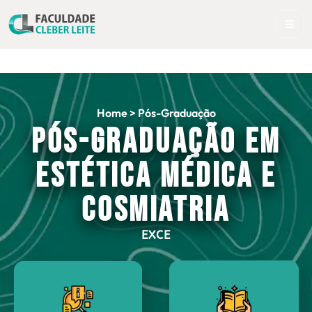
Home
>
Pós-Graduação
Pós-Graduação em
Estética Médica e
Cosmiatria
E
X
C
E
L
Ê
N
C
I