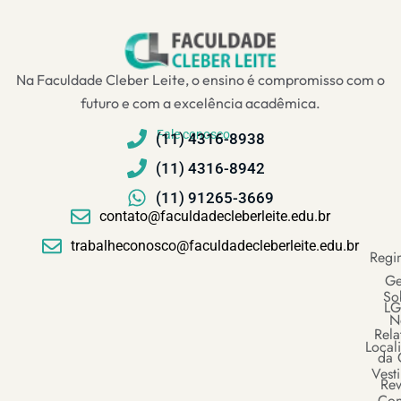
Na Faculdade Cleber Leite, o ensino é compromisso com o
futuro e com a excelência acadêmica.
Fale conosco
(11) 4316-8938
(11) 4316-8942
(11) 91265-3669
contato@faculdadecleberleite.edu.br
trabalheconosco@faculdadecleberleite.edu.br
Regi
Ge
So
LG
N
Rela
Local
da 
Vesti
Rev
Con