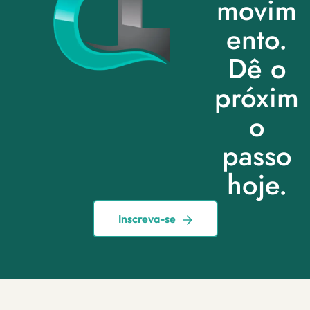
movim
ento.
Dê o
próxim
o
passo
hoje.
Inscreva-se