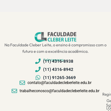
Na Faculdade Cleber Leite, o ensino é compromisso com o
futuro e com a excelência acadêmica.
Fale conosco
(11) 4316-8938
(11) 4316-8942
(11) 91265-3669
contato@faculdadecleberleite.edu.br
trabalheconosco@faculdadecleberleite.edu.br
Regi
Ge
So
LG