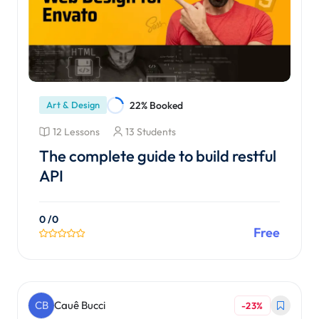
Art & Design
22% Booked
12 Lessons
13 Students
The complete guide to build restful
API
0
/0
Free
Matricular-se no Curso
CB
Cauê Bucci
-23%