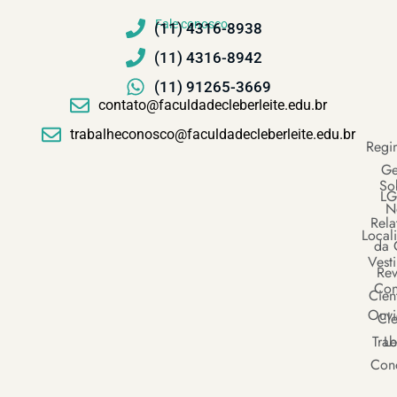
Fale conosco
(11) 4316-8938
(11) 4316-8942
(11) 91265-3669
contato@faculdadecleberleite.edu.br
trabalheconosco@faculdadecleberleite.edu.br
Regi
Ge
So
LG
N
Rela
Local
da 
Vesti
Rev
Con
Cient
Ouvi
Cle
Trab
Le
Con