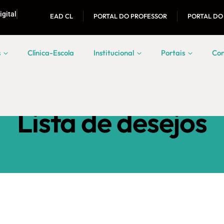
igital
EAD CL
PORTAL DO PROFESSOR
PORTAL DO
s
Clínica-Escola
Institucional
Portais
Con
Lista de desejos
Lista de desejos