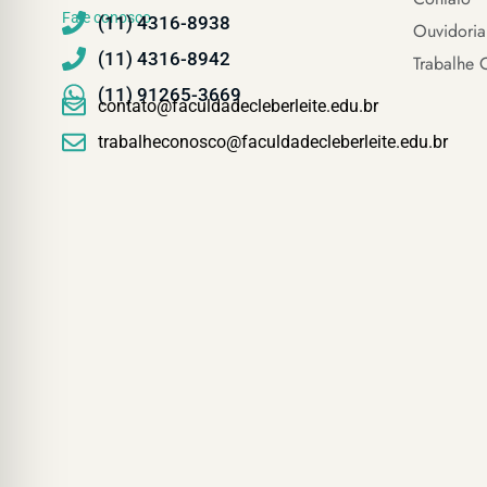
Fale conosco
(11) 4316-8938
Ouvidoria
(11) 4316-8942
Trabalhe 
(11) 91265-3669
contato@faculdadecleberleite.edu.br
trabalheconosco@faculdadecleberleite.edu.br