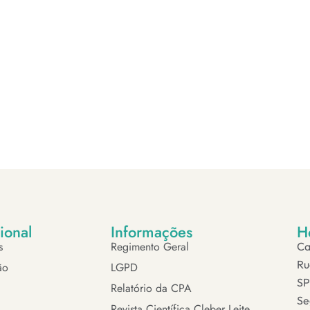
cional
Informações
H
s
Regimento Geral
Ca
Ru
ão
LGPD
SP
Relatório da CPA
Se
Revista Científica Cleber Leite