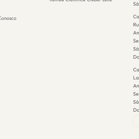
Sá
Ca
Conosco
Ru
An
Se
Sá
Do
Ca
La
An
Se
Sá
Do