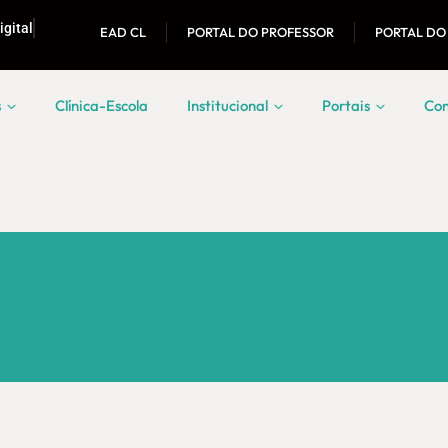
igital
EAD CL
PORTAL DO PROFESSOR
PORTAL DO
s
Clínica-Escola
Institucional
Portais
Con