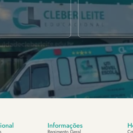
cional
Informações
H
s
Regimento Geral
Ca