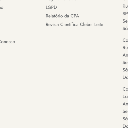
Ru
ão
LGPD
SP
Relatório da CPA
Se
Revista Científica Cleber Leite
Sá
Ca
Conosco
Ru
An
Se
Sá
Do
Ca
La
An
Se
Sá
Do