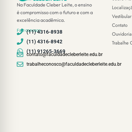
Na Faculdade Cleber Leite, o ensino
Localizaç
é compromisso com o futuro e com a
Vestibular
excelência acadêmica.
Contato
Fale conosco
(11) 4316-8938
Ouvidoria
(11) 4316-8942
Trabalhe 
(11) 91265-3669
contato@faculdadecleberleite.edu.br
trabalheconosco@faculdadecleberleite.edu.br