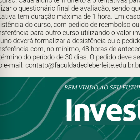
curso. Cada aluno tem direito a 3 tentativas par
lizar o questionário final de avaliação, sendo q
tativa tem duração máxima de 1 hora. Em caso
istência do curso, com pedido de reembolso ou
nsferência para outro curso utilizando o valor in
luno deverá formalizar a desistência ou o pedid
nsferência com, no mínimo, 48 horas de antece
término do período de 30 dias. O pedido deve ser
o e-mail: contato@faculdadecleberleite.edu.br.b
BEM VINDO AO SEU FUTU
Inves