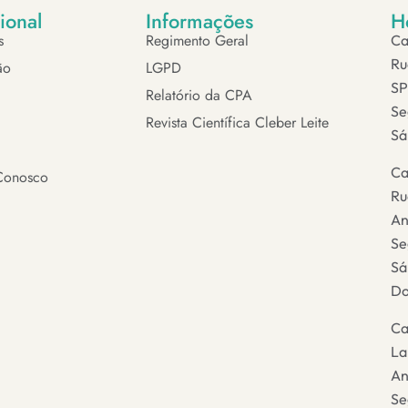
cional
Informações
H
s
Regimento Geral
Ca
Ru
ão
LGPD
SP
Relatório da CPA
Se
Revista Científica Cleber Leite
Sá
Ca
Conosco
Ru
An
Se
Sá
Do
Ca
La
An
Se