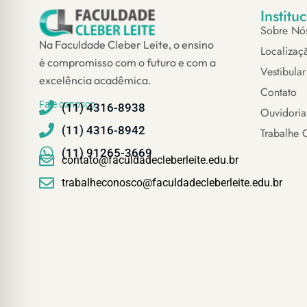
Institu
Sobre Nó
Na Faculdade Cleber Leite, o ensino
Localizaç
é compromisso com o futuro e com a
Vestibular
excelência acadêmica.
Contato
Fale conosco
(11) 4316-8938
Ouvidoria
(11) 4316-8942
Trabalhe 
(11) 91265-3669
contato@faculdadecleberleite.edu.br
trabalheconosco@faculdadecleberleite.edu.br