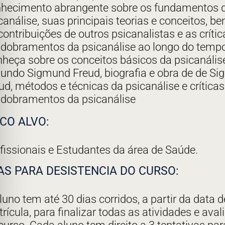
hecimento abrangente sobre os fundamentos 
canálise, suas principais teorias e conceitos, 
contribuições de outros psicanalistas e as crític
dobramentos da psicanálise ao longo do tempo
heça sobre os conceitos básicos da psicanális
undo Sigmund Freud, biografia e obra de de S
ud, métodos e técnicas da psicanálise e críticas
dobramentos da psicanálise
CO ALVO:
fissionais e Estudantes da área de Saúde.
AS PARA DESISTENCIA DO CURSO:
luno tem até 30 dias corridos, a partir da data d
rícula, para finalizar todas as atividades e ava