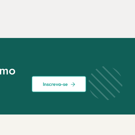
imo
Inscreva-se