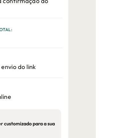
s a confirmação do
OTAL:
 envio do link
line
er customizado para a sua