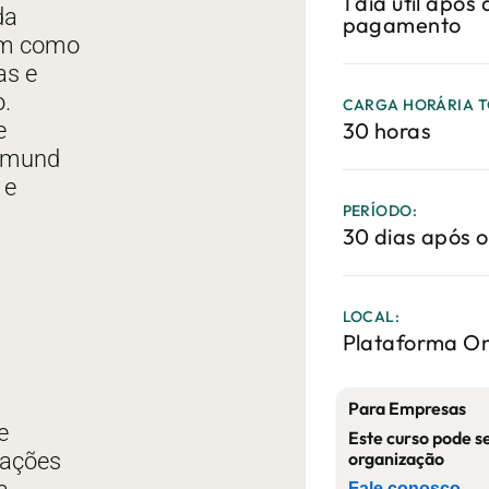
1 dia útil apó
da
pagamento
bem como
as e
.
CARGA HORÁRIA T
e
30 horas
igmund
 e
PERÍODO:
30 dias após o
LOCAL:
Plataforma On
Para Empresas
e
Este curso pode s
liações
organização
Fale conosco