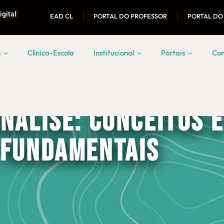
igital
EAD CL
PORTAL DO PROFESSOR
PORTAL DO
s
Clínica-Escola
Institucional
Portais
Con
nálise: Conceitos e
Fundamentais