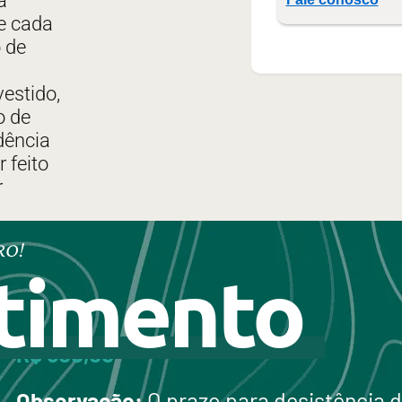
a
ue cada
 de
vestido,
o de
dência
 feito
r
RO!
timento
R$ 500,00
Observação:
O prazo para desistência d