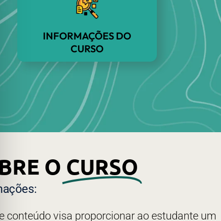
INFORMAÇÕES DO
CURSO
BRE O
CURSO
mações:
e conteúdo visa proporcionar ao estudante um