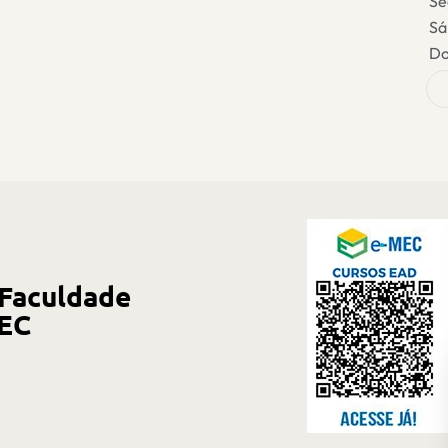
Se
Sá
Do
 Faculdade
MEC