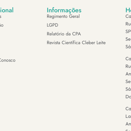
cional
Informações
H
s
Regimento Geral
Ca
Ru
ão
LGPD
SP
Relatório da CPA
Se
Revista Científica Cleber Leite
Sá
Ca
Conosco
Ru
An
Se
Sá
Do
Ca
La
An