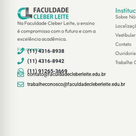
Institu
Sobre Nó
Na Faculdade Cleber Leite, o ensino
Localizaç
é compromisso com o futuro e com a
Vestibular
excelência acadêmica.
Contato
Fale conosco
(11) 4316-8938
Ouvidoria
(11) 4316-8942
Trabalhe 
(11) 91265-3669
contato@faculdadecleberleite.edu.br
trabalheconosco@faculdadecleberleite.edu.br