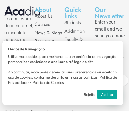
About
Quick
Our
links
Newsletter
About Us
Lorem ipsum
Students
Enter your
Courses
dolor sit amet,
email and we’ll
Addmition
News & Blogs
consectetur
send you more
Faculty &
adipisc ing
Become A
information
Staffs
elit.
Teacher
Dados de Navegação
Erro:
Got
Media
Events
Questions?
Utilizamos cookies para melhorar sua experiência de navegação,
Formulário de
Call us
+670 413
personalizar conteúdos e analisar o tráfego do site.
Relations
Contact
contato não
90 762
Alumni
Ao continuar, você pode gerenciar suas preferências ou aceitar o
encontrado.
acadia@gmail.com
uso de cookies, conforme descrito em nossas políticas.
Política de
Visit
Privacidade
·
Política de Cookies
Rejeitar
Aceitar
Precisa de ajuda?
© 2025
Acadia
. All rights reserved.