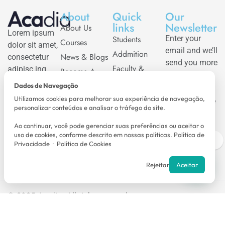
About
Quick
Our
links
Newsletter
About Us
Lorem ipsum
Students
Enter your
Courses
dolor sit amet,
email and we’ll
Addmition
News & Blogs
consectetur
send you more
Faculty &
adipisc ing
Become A
information
Staffs
elit.
Teacher
Dados de Navegação
Erro:
Got
Media
Events
Questions?
Utilizamos cookies para melhorar sua experiência de navegação,
Formulário de
Call us
+670 413
personalizar conteúdos e analisar o tráfego do site.
Relations
Contact
contato não
90 762
Alumni
Ao continuar, você pode gerenciar suas preferências ou aceitar o
encontrado.
acadia@gmail.com
uso de cookies, conforme descrito em nossas políticas.
Política de
Visit
Privacidade
·
Política de Cookies
Rejeitar
Aceitar
© 2025
Acadia
. All rights reserved.