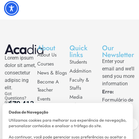
About
Quick
Our
links
Newsletter
About Us
Lorem ipsum
Students
Enter your
Courses
dolor sit amet,
email and we’ll
Addmition
News & Blogs
consectetur
send you more
Faculty &
adipisc ing
Become A
information
Staffs
elit.
Teacher
Erro:
Got
Media
Events
Questions?
Formulário de
Call us
+670 413
Relations
Contact
contato não
90 762
Dados de Navegação
Alumni
encontrado.
acadia@gmail.com
Utilizamos cookies para melhorar sua experiência de navegação,
Visit
personalizar conteúdos e analisar o tráfego do site.
Ao continuar, você pode gerenciar suas preferências ou aceitar o